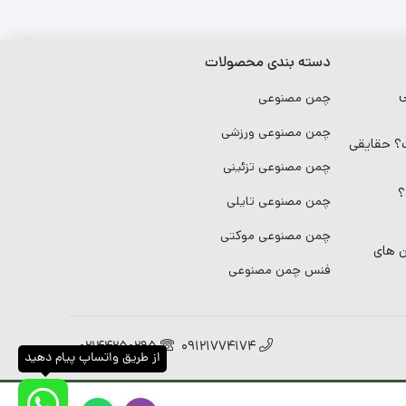
دسته بندی محصولات
ی
چمن مصنوعی
چمن مصنوعی ورزشی
 حقایقی
چمن مصنوعی تزئینی
؟
چمن مصنوعی تایلی
چمن مصنوعی موکتی
ن های
فنس چمن مصنوعی
02144250295
09121774174
از طریق واتساپ پیام دهید