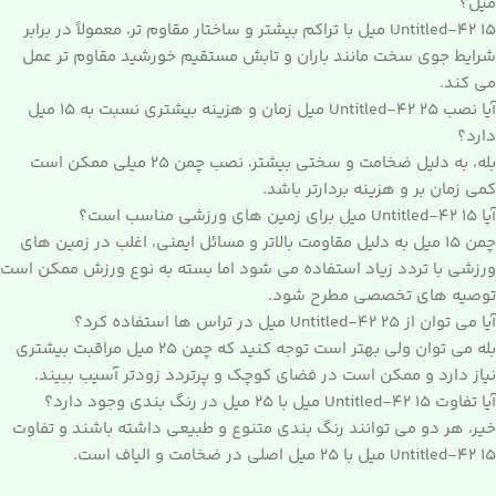
میل؟
Untitled-42 15 میل با تراکم بیشتر و ساختار مقاوم تر، معمولاً در برابر
شرایط جوی سخت مانند باران و تابش مستقیم خورشید مقاوم تر عمل
می کند.
آیا نصب Untitled-42 25 میل زمان و هزینه بیشتری نسبت به 15 میل
دارد؟
بله، به دلیل ضخامت و سختی بیشتر، نصب چمن 25 میلی ممکن است
کمی زمان بر و هزینه بردارتر باشد.
آیا Untitled-42 15 میل برای زمین های ورزشی مناسب است؟
چمن 15 میل به دلیل مقاومت بالاتر و مسائل ایمنی، اغلب در زمین های
ورزشی با تردد زیاد استفاده می شود اما بسته به نوع ورزش ممکن است
توصیه های تخصصی مطرح شود.
آیا می توان از Untitled-42 25 میل در تراس ها استفاده کرد؟
بله می توان ولی بهتر است توجه کنید که چمن 25 میل مراقبت بیشتری
نیاز دارد و ممکن است در فضای کوچک و پرتردد زودتر آسیب ببیند.
آیا تفاوت Untitled-42 15 میل با 25 میل در رنگ بندی وجود دارد؟
خیر، هر دو می توانند رنگ بندی متنوع و طبیعی داشته باشند و تفاوت
Untitled-42 15 میل با 25 میل اصلی در ضخامت و الیاف است.