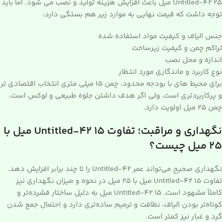
Untitled-42 25 میل باعث افزایش هزینه تولید و نصب می شود. اما باید
توجه داشت که قیمت نهایی به موارد زیر هم بستگی دارد:
جنس الیاف و کیفیت مواد استفاده شده
تراکم چمن و کیفیت زیرساخت
اندازه و محل نصب
نوع کاربرد و ماندگاری مورد انتظار
برای محیط های با بودجه محدود، چمن 15 میلی متری انتخاب اقتصادی تر
و پرکاربردتری است، ولی اگر هدف داشتن جلوه طبیعی و لوکس است،
چمن 25 میل اولویت دارد.
نگهداری و مراقبت؛ تفاوت Untitled-42 15 میل با
25 میل چیست؟
نگهداری صحیح می‌تواند عمر Untitled-42 را تا چند برابر افزایش دهد.
تفاوت Untitled-42 15 میل با 25 میل در نحوه و میزان نگهداری نیز
کاملاً مشهود است. Untitled-42 15 میل به دلیل ساختار فشرده‌تر و
کوتاه‌تر بودن الیاف، نظافت و ترمیم ساده‌تری دارد و احتمال جمع شدن
گرد و غبار نیز کمتر است.