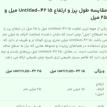
مقایسه طول پرز و ارتفاع Untitled-42 15 میل و
25 میل
یکی از مهم ترین تفاوت Untitled-42 15 میل با 25 میل در ارتفاع پرز یا
به اصطلاح “میل” چمن است که نشان دهنده ضخامت الیاف به میلی متر
می باشد. Untitled-42 15 میلی متری پرزی کوتاه تر و ظریف تر دارد که
برای استفاده در فضاهای پرتردد و محوطه هایی که نیاز به سطح صاف
دارند، مناسب است. در مقابل، Untitled-42 25 میل پرزهای بلندتر و نرم
تری دارد که ظاهر بسیار طبیعی تری شبیه چمن طبیعی ارائه می دهد.
ویژگی
UNTITLED-42 15 میل
UNTITLED-42 25 میل
ارتفاع
الیاف
15 میلی متر
25 میلی متر
(میل)
ظاهر
رسمی تر و کم تراکم
طبیعی و پُرتراکم