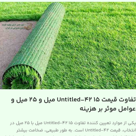
تفاوت قیمت Untitled-42 15 میل و 25 میل و
عوامل موثر بر هزینه
یکی از موارد تعیین کننده تفاوت Untitled-42 15 میل با 25 میل در
انتخاب، قیمت Untitled-42 است. به طور طبیعی، ضخامت بیشتر