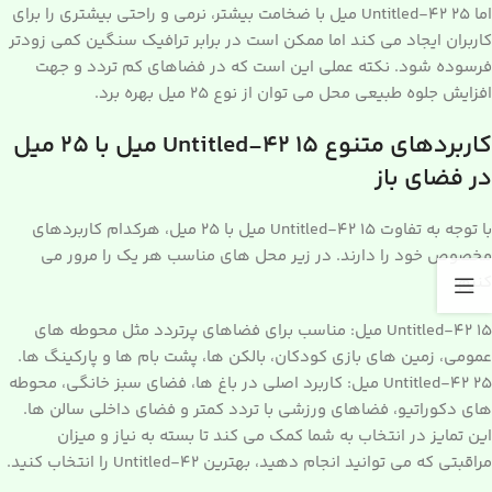
اما Untitled-42 25 میل با ضخامت بیشتر، نرمی و راحتی بیشتری را برای
کاربران ایجاد می کند اما ممکن است در برابر ترافیک سنگین کمی زودتر
فرسوده شود. نکته عملی این است که در فضاهای کم تردد و جهت
افزایش جلوه طبیعی محل می توان از نوع 25 میل بهره برد.
کاربردهای متنوع Untitled-42 15 میل با 25 میل
در فضای باز
با توجه به تفاوت Untitled-42 15 میل با 25 میل، هرکدام کاربردهای
مخصوص خود را دارند. در زیر محل های مناسب هر یک را مرور می
کنیم:
Untitled-42 15 میل: مناسب برای فضاهای پرتردد مثل محوطه های
عمومی، زمین های بازی کودکان، بالکن ها، پشت بام ها و پارکینگ ها.
Untitled-42 25 میل: کاربرد اصلی در باغ ها، فضای سبز خانگی، محوطه
های دکوراتیو، فضاهای ورزشی با تردد کمتر و فضای داخلی سالن ها.
این تمایز در انتخاب به شما کمک می کند تا بسته به نیاز و میزان
مراقبتی که می توانید انجام دهید، بهترین Untitled-42 را انتخاب کنید.