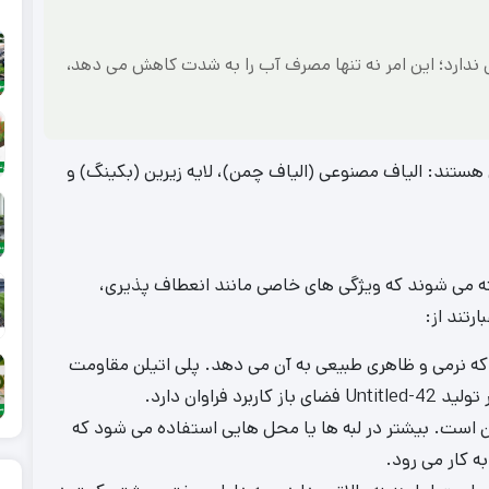
کوددهی ندارد؛ این امر نه تنها مصرف آب را به شدت کاهش می‌ دهد،
امل سه جزء اساسی هستند: الیاف مصنوعی (الیاف چمن)، لایه زیرین (بکینگ) و
U عمدتاً از پلیمرهایی ساخته می شوند که ویژگی های خاصی مانند انعطاف پذیری،
رتند از:
PE): رایج ترین جنس الیاف در Untitled-42 است که نرمی و ظاهری طبیعی به آن می دهد. پلی اتیلن مقاومت
خ های چمن است. بیشتر در لبه ها یا محل هایی استفاده می شود که
 کار می رود.