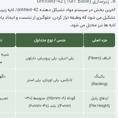
8. زیرسازی Untitled-42 (Turf Base)
آخرین بخش در سیس
تشکیل می‌ شود که وظیفه تراز کردن، جلوگیری از نشست و ایجاد پای
لایه‌ ها نیز مختل می‌ شود.
جزء اصلی
جنس / نوع متداول
نق
شبیه 
الیاف (Fibers)
پلی اتیلن، پلی پروپیلن، نایلون
مق
بکینگ
نگهد
لاتکس، پلی اورتان، پلی استر
(Backing)
ارتفاع پایل
کوتاه (۸–۲۵mm)، متوسط (۳۰–
تعیین
(Pile Height)
۴۰mm)، بلند (۴۰–۶۰mm)