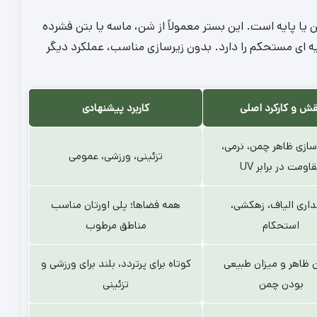
تم مواد تشیکل دهنده Untitled-42، لایه زیرین یا پایه است. این بستر معمولاً از شن، ماسه یا بتن فشرده
ه‌ ای مستحکم را دارد. بدون زیرسازی مناسب، عملکرد دیگر
ش و کارکرد اصلی
کاربرد پیشنهادی
سازی ظاهر چمن، نرمی،
تزئینی، ورزشی، عمومی
اومت در برابر UV
اری الیاف، زهکشی،
همه فضاها؛ پلی اورتان مناسب
استحکام
مناطق مرطوب
 ظاهر و میزان طبیعی
کوتاه برای پرتردد، بلند برای ورزشی و
بودن چمن
تزئینی