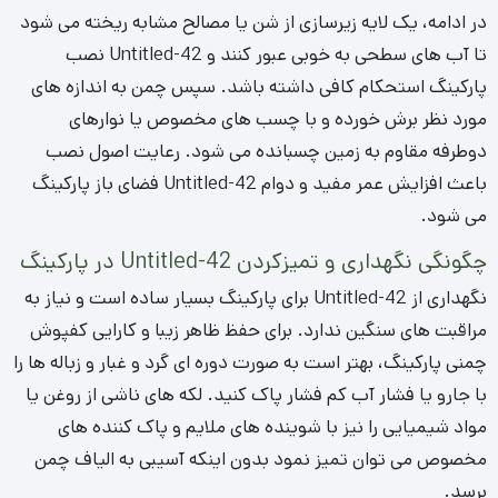
در ادامه، یک لایه زیرسازی از شن یا مصالح مشابه ریخته می شود
تا آب های سطحی به خوبی عبور کنند و Untitled-42 نصب
پارکینگ استحکام کافی داشته باشد. سپس چمن به اندازه های
مورد نظر برش خورده و با چسب های مخصوص یا نوارهای
دوطرفه مقاوم به زمین چسبانده می شود. رعایت اصول نصب
باعث افزایش عمر مفید و دوام Untitled-42 فضای باز پارکینگ
می شود.
چگونگی نگهداری و تمیزکردن Untitled-42 در پارکینگ
نگهداری از Untitled-42 برای پارکینگ بسیار ساده است و نیاز به
مراقبت های سنگین ندارد. برای حفظ ظاهر زیبا و کارایی کفپوش
چمنی پارکینگ، بهتر است به صورت دوره ای گرد و غبار و زباله ها را
با جارو یا فشار آب کم فشار پاک کنید. لکه های ناشی از روغن یا
مواد شیمیایی را نیز با شوینده های ملایم و پاک کننده های
مخصوص می توان تمیز نمود بدون اینکه آسیبی به الیاف چمن
برسد.