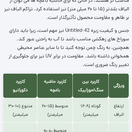
مناسب تر هستند، در حالی که برای حاشیه باغچه ها می توان از
الیاف بلندتر (۱۵ تا ۲۰ میلی متر) نیز استفاده کرد. تراکم الیاف نیز
بر ظاهر و مقاومت محصول تأثیرگذار است.
جنس و کیفیت زیره Untitled-42 نیز مهم است، زیرا باید دارای
سوراخ های زهکشی مناسب باشد تا آب به راحتی عبور کند.
همچنین، به رنگ چمن توجه کنید تا با سایر عناصر محیطی
همخوانی داشته باشد. مقاومت در برابر UV نیز برای جلوگیری از
تغییر رنگ ضروری است.
کاربرد بین
کاربرد حاشیه
کاربرد
ویژگی
سنگ/موزاییک
باغچه
دکوراتیو
ارتفاع
کوتاه (۸-۱۲
متوسط (۱۵-۲۰
متنوع (۱۰-۳۰
الیاف
میلیمتر)
میلیمتر)
میلیمتر)
متوسط رو به