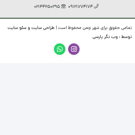
02144250295
09121774174
تمامی حقوق برای شهر چمن محفوظ است |
طراحی سایت
و
سئو سایت
توسط :
وب نگر پارسی