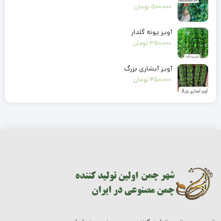
500,000
تومان
آویز پونه گلدار
350,000
تومان
آویز آبشاری بزرگ
450,000
تومان