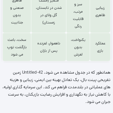
همانطور که در جدول مشاهده می شود، Untitled-42 زمین
تفریحی پینت بال، یک تعادل بهینه بین ایمنی، زیبایی و هزینه
های عملیاتی در بلندمدت فراهم می کند. این سرمایه گذاری اولیه،
با کاهش نیاز به نگهداری و افزایش رضایت بازیکنان، به سرعت
جبران می شود.
انتخاب و نصب Untitled-42 مخصوص پینت بال
انتخاب بهترین Untitled-42 مقاوم برای پینت بال نیازمند در نظر
گرفتن عواملی چون نوع الیاف (مانند پلی اتیلن)، ارتفاع پایل
(معمولاً بین ۲۵ تا ۴۰ میلی متر برای ورزش)، تراکم الیاف و مواد
پرکننده (infill) است. مشاوره با تامین کنندگان معتبر مانند
Untitled-45، می تواند به شما در انتخاب محصول مناسب کمک
کند.