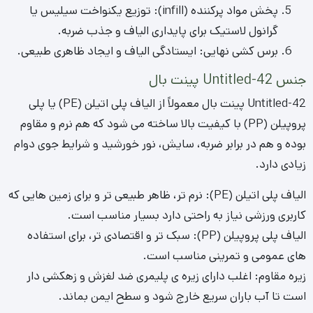
در مجموع، ترکیب این مواد باعث می شود Untitled-42 پینت
بال دوام بالا، ایمنی بهتر و عملکردی مطلوب در فضای بازی داشته
باشد.
نگهداری و طول عمر Untitled-42 پینت بال
یکی از بزرگترین مزایای این
Untitled-42 ورزشی
، نیاز حداقلی آن به
نگهداری است. برخلاف چمن طبیعی که مستلزم آبیاری، کوددهی،
چمن زنی و سم پاشی منظم است، Untitled-42 تنها با چند اقدام
ساده، زیبایی و کارایی خود را در طولانی مدت حفظ می کند. این
امر هزینه ها و زمان نگهداری را به شدت کاهش می دهد.
برای حفظ دوام و ظاهر Untitled-42 زمین ورزشی، تمیز کردن دوره
ای از هرگونه زباله، برگ یا بقایای گلوله های پینت بال ضروری
است. برس کشی منظم الیاف با یک برس سفت به سمت بالا نیز
به جلوگیری از خوابیدن الیاف و حفظ حجم آن کمک می کند. در
صورت بروز لکه های مقاوم، می توان از محلول آب و صابون ملایم