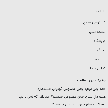
چمن مصنوعی تایلی
چمن مصنوعی موکتی
فنس چمن مصنوعی
آدرس انبار مرکزی اتوبان کرج به سمت هشتگرد ،تهراندشت
02144250295
09121774174
تمامی حقوق برای شهر چمن محفوظ است |
طراحی سایت
و
سئو سایت
توسط :
وب نگر پارسی