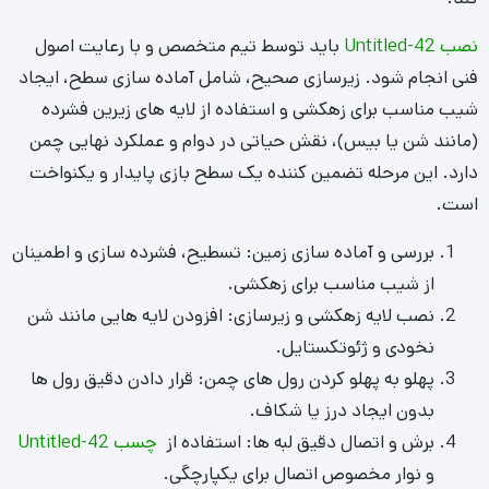
پخش مواد پرکننده (infill): توزیع یکنواخت سیلیس یا
گرانول لاستیک برای پایداری الیاف و جذب ضربه.
برس کشی نهایی: ایستادگی الیاف و ایجاد ظاهری طبیعی.
جنس Untitled-42 پینت بال
Untitled-42 پینت بال معمولاً از الیاف پلی اتیلن (PE) یا پلی
پروپیلن (PP) با کیفیت بالا ساخته می شود که هم نرم و مقاوم
بوده و هم در برابر ضربه، سایش، نور خورشید و شرایط جوی دوام
زیادی دارد.
الیاف پلی اتیلن (PE): نرم تر، ظاهر طبیعی تر و برای زمین هایی که
کاربری ورزشی نیاز به راحتی دارد بسیار مناسب است.
الیاف پلی پروپیلن (PP): سبک تر و اقتصادی تر، برای استفاده
های عمومی و تمرینی مناسب است.
زیره مقاوم: اغلب دارای زیره ی پلیمری ضد لغزش و زهکشی دار
است تا آب باران سریع خارج شود و سطح ایمن بماند.