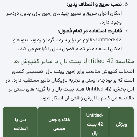
انتخاب کفپوش مناسب برای زمین پینت بال، تصمیمی کلیدی
است که بر بودجه، ایمنی و تجربه بازیکنان تاثیر مستقیم دارد. در
این بخش، Untitled-42 فیلد پینت بال را با گزینه های سنتی تر
مقایسه می کنیم تا ارزش واقعی آن آشکار شود.
Untitled-
خاک و چمن
بتن یا
ویژگی
42 پینت
طبیعی
آسفالت
بال
بسیار بالا
پایین (سخت
ایمنی و
متوسط (گرد و
(سطح نرم
و خطرناک در
جذب
غبار، ناهمواری،
و
صورت
ضربه
گل ولای)
یکنواخت)
سقوط)
کم (برس
بالا (آبیاری،
متوسط
نگهداری
کشی دوره
کوددهی، چمن
(ترمیم ترک،