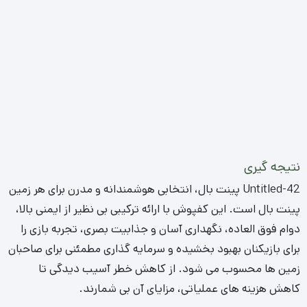
Untitled-42 پینت بال پاک کرد؟
بیشتر رنگ های پینت بال پایه آب هستند و به راحتی با آب و
صابون ملایم یا شوینده های مخصوص Untitled-42 پاک می
شوند. استفاده از فشار آب قوی و برس نرم می تواند برای لکه های
سرسخت تر موثر باشد. توصیه می شود لکه ها را بلافاصله پس از
بازی تمیز کنید تا از خشک شدن و تثبیت آن ها جلوگیری شود.
آیا Untitled-42 پینت بال در برابر شرایط آب و هوایی شدید
مقاوم است؟
بله، Untitled-42 پینت بال با کیفیت بالا به گونه ای طراحی شده
است که در برابر طیف وسیعی از شرایط آب و هوایی، از جمله گرما
و سرمای شدید، برف و باران، مقاومت بالایی داشته باشد. الیاف
آن معمولاً دارای محافظت UV هستند که از رنگ پریدگی و آسیب
در برابر نور خورشید جلوگیری می کند.
طول عمر مفید Untitled-42 برای زمین های پینت بال چقدر