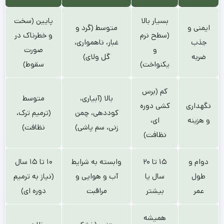
و هزینه
ای،
زنی، سم پاشی)
نظافت)
نظافت)
دوام و
۱۵ تا ۲۰
وابسته به شرایط
۱۰ تا ۱۵ سال
طول
سال یا
آب و هوایی و
(نیاز به ترمیم
عمر
بیشتر
مراقبت
دوره ای)
همیشه
متغیر (خشک
ظاهری
سبز و
زیبایی
شدن در تابستان،
صنعتی و
مرتب،
ظاهری
گل ولای در
بدون
قابلیت
زمستان)
جذابیت
رنگی
یکنواخت،
سخت، باعث
عملکرد
ناهموار، لغزنده
بدون
بازگشت توپ
بازی
پس از باران
لغزش
می شود