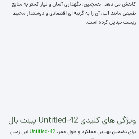
کاهش می دهد. همچنین، نگهداری آسان و نیاز کمتر به منابع
طبیعی مانند آب، آن را به گزینه ای اقتصادی و دوستدار محیط
زیست تبدیل کرده است.
ویژگی های کلیدی Untitled-42 پینت بال
برای تضمین بهترین عملکرد و طول عمر،
Untitled-42
این زمین
ورزشی باید دارای ویژگی های خاصی باشد. مقاومت در برابر
سایش و فرسایش ناشی از تردد زیاد و چکمه های بازیکنان، یکی
از مهم ترین این خصوصیات است. الیاف باید به گونه ای باشند که
حتی در شرایط استفاده سنگین نیز، شکل و یکپارچگی خود را حفظ
کنند.
چمن ورزشی مصنوعی مناسب پینت بال همچنین باید از سیستم
زهکشی عالی برخوردار باشد تا از تجمع آب باران یا گلوله های
پینت بال شکسته شده جلوگیری کند. ارتفاع پایل متوسط و تراکم