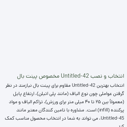
نصب Untitled-42
باید توسط تیم متخصص و با رعایت اصول
فنی انجام شود. زیرسازی صحیح، شامل آماده سازی سطح، ایجاد
شیب مناسب برای زهکشی و استفاده از لایه های زیرین فشرده
(مانند شن یا بیس)، نقش حیاتی در دوام و عملکرد نهایی چمن
دارد. این مرحله تضمین کننده یک سطح بازی پایدار و یکنواخت
است.
بررسی و آماده سازی زمین: تسطیح، فشرده سازی و اطمینان
از شیب مناسب برای زهکشی.
نصب لایه زهکشی و زیرسازی: افزودن لایه هایی مانند شن
نخودی و ژئوتکستایل.
پهلو به پهلو کردن رول های چمن: قرار دادن دقیق رول ها
بدون ایجاد درز یا شکاف.
برش و اتصال دقیق لبه ها: استفاده از
چسب Untitled-42
و نوار مخصوص اتصال برای یکپارچگی.