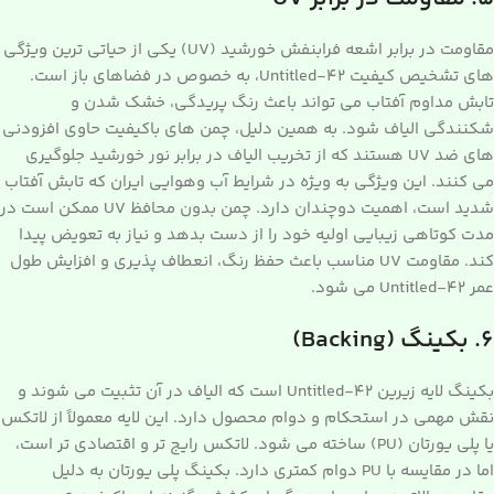
مقاومت در برابر اشعه فرابنفش خورشید (UV) یکی از حیاتی ترین ویژگی
های تشخیص کیفیت Untitled-42، به خصوص در فضاهای باز است.
تابش مداوم آفتاب می تواند باعث رنگ پریدگی، خشک شدن و
شکنندگی الیاف شود. به همین دلیل، چمن های باکیفیت حاوی افزودنی
های ضد UV هستند که از تخریب الیاف در برابر نور خورشید جلوگیری
می کنند. این ویژگی به ویژه در شرایط آب وهوایی ایران که تابش آفتاب
شدید است، اهمیت دوچندان دارد. چمن بدون محافظ UV ممکن است در
مدت کوتاهی زیبایی اولیه خود را از دست بدهد و نیاز به تعویض پیدا
کند. مقاومت UV مناسب باعث حفظ رنگ، انعطاف پذیری و افزایش طول
عمر Untitled-42 می شود.
۶. بکینگ (Backing)
بکینگ لایه زیرین Untitled-42 است که الیاف در آن تثبیت می شوند و
نقش مهمی در استحکام و دوام محصول دارد. این لایه معمولاً از لاتکس
یا پلی یورتان (PU) ساخته می شود. لاتکس رایج تر و اقتصادی تر است،
اما در مقایسه با PU دوام کمتری دارد. بکینگ پلی یورتان به دلیل