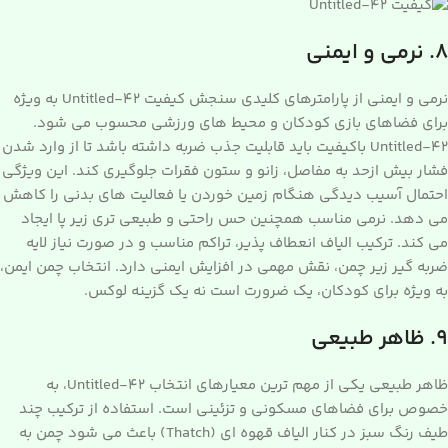
۸. نرمی و ایمنی
نرمی و ایمنی از پارامترهای کلیدی سنجش کیفیت Untitled-42 به ویژه
برای فضاهای بازی کودکان و محیط های ورزشی محسوب می شود.
Untitled-42 باکیفیت باید قابلیت جذب ضربه داشته باشد تا از وارد شدن
فشار بیش ازحد به مفاصل، زانو و ستون فقرات جلوگیری کند. این ویژگی
احتمال آسیب دیدگی هنگام زمین خوردن یا فعالیت های بدنی را کاهش
می دهد. نرمی مناسب همچنین حس راحتی و طبیعی تری زیر پا ایجاد
می کند. ترکیب الیاف انعطاف پذیر، تراکم مناسب و در صورت نیاز لایه
ضربه گیر زیر چمن، نقش مهمی در افزایش ایمنی دارد. انتخاب چمن ایمن،
به ویژه برای کودکان، یک ضرورت است نه یک گزینه لوکس.
۹. ظاهر طبیعی
ظاهر طبیعی یکی از مهم ترین معیارهای انتخاب Untitled-42، به
خصوص برای فضاهای مسکونی و تزئینی است. استفاده از ترکیب چند
طیف رنگ سبز در کنار الیاف قهوه ای (Thatch) باعث می شود چمن به