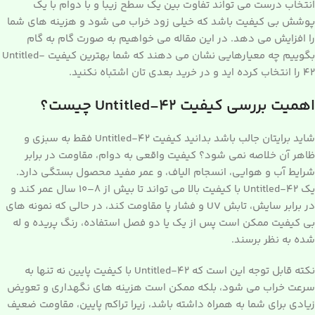
انتخاب درست می تواند تفاوت بین یک سطح زیبا و با دوام با یک
پوشش بی کیفیت باشد که خیلی زود خراب می شود و هزینه های شما
را افزایش می دهد. در این مقاله می خواهیم به صورت گام به گام
بگوییم چه معیارهایی نشان می دهند که شما بهترین کیفیت Untitled-
42 را انتخاب کرده اید و در خرید بعدی تان اشتباه نکنید.
اهمیت بررسی کیفیت Untitled-42 چیست؟
شاید برایتان جالب باشد بدانید کیفیت Untitled-42 فقط به سبزی و
ظاهر آن خلاصه نمی شود؟ کیفیت واقعی به دوام، مقاومت در برابر
شرایط آب و هوایی، انسجام الیاف، و عمر مفید محصول بستگی دارد.
یک Untitled-42 با کیفیت بالا می تواند تا بیش از ۸–۱۰ سال عمر کند و
در برابر سایش، تابش UV و فشار پا مقاومت کند، در حالی که نمونه های
بی کیفیت ممکن است پس از یک یا دو فصل استفاده، رنگ پریده و له
شده به نظر برسند.‍
نکته قابل توجه این است که Untitled-42 با کیفیت پایین نه تنها به
سرعت خراب می شود، بلکه ممکن است هزینه های نگهداری و تعویض
زیادی برای شما به همراه داشته باشد، زیرا تراکم پایین، مقاومت ضعیف