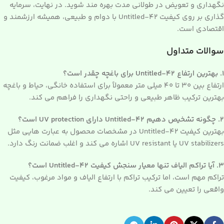
نگهداری و تعویض در طولانی مدت بهره مند شوید. در نهایت، سرمایه
گذاری بر روی کیفیت Untitled-42 با دوام و طبیعی، همیشه ارزشمند و
اقتصادی است.
سوالات متداول
۱. بهترین ارتفاع Untitled-42 برای باغچه چقدر است؟
ارتفاع بین ۳۰ تا ۴۰ میلی متر معمولاً برای استفاده خانگی، حیاط و باغچه
بهترین ترکیب ظاهر طبیعی و راحتی نگهداری را فراهم می کند.
۲. چگونه تشخیص دهیم Untitled-42 دارای UV protection است؟
بهترین کیفیت Untitled-42 در مشخصات محصول به عبارت هایی مثل
UV stabilizers یا UV resistant اشاره می کند و اغلب ضمانت رنگ دارد.
۳. آیا تراکم الیاف تنها معیار سنجش کیفیت Untitled-42 است؟
تراکم مهم است، اما ترکیب تراکم با ارتفاع الیاف و مواد مرغوب، کیفیت
واقعی را تعیین می کند.