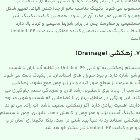
مقاومت بالاتر در برابر رطوبت، گرما و کشش، گزینه ای باکیفیت تر
محسوب می شود. بکینگ مناسب مانع از جدا شدن الیاف، تغییر شکل
چمن و کاهش عمر مفید آن می شود. همچنین کیفیت بکینگ تأثیر
مستقیمی بر مقاومت چمن در برابر شرایط محیطی و تردد بالا دارد.
انتخاب بکینگ مناسب تضمین کننده عملکرد بلندمدت Untitled-42
است.
۷. زهکشی (Drainage)
سیستم زهکشی به توانایی Untitled-42 در تخلیه آب باران یا شست
وشو اشاره دارد. وجود سوراخ های استاندارد در بکینگ باعث می شود
آب به سرعت از سطح عبور کرده و در زیر چمن جمع نشود. زهکشی
مناسب از ایجاد بوی نامطبوع، رشد قارچ و لغزندگی سطح جلوگیری می
کند. این ویژگی در مناطق پرباران یا فضاهایی که شست وشوی مداوم
دارند، اهمیت زیادی دارد. اگر زهکشی ضعیف باشد، آب راکد می تواند
به بکینگ آسیب بزند و عمر چمن را کاهش دهد. بنابراین، چمن با سیستم
زهکشی استاندارد نه تنها بهداشتی تر است، بلکه نگهداری آسان تر و
دوام و کیفیت Untitled-42 نیز بیشتر خواهد شد.