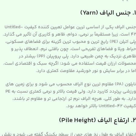
۱. جنس الیاف (Yarn)
جنس الیاف یکی از اساسی ترین عوامل تعیین کننده کیفیت Untitled-
42 است، زیرا مستقیماً بر نرمی، دوام، ظاهر و کاربری آن تأثیر می گذارد.
پلی اتیلن (PE) رایج ترین و محبوب ترین گزینه برای فضاهای مسکونی،
حیاط، ویلا و فضاهای تفریحی است، چون بافتی نرم، انعطاف پذیر و
ظاهری نزدیک به چمن طبیعی دارد. پلی پروپیلن (PP) بیشتر در
محصولات ارزان قیمت استفاده می شود؛ اگرچه سبک و اقتصادی است،
اما در برابر سایش و نور خورشید مقاومت کمتری دارد.
نایلون (PA) مقاوم ترین نوع الیاف محسوب می شود و برای زمین های
ورزشی پرتردد کاربرد دارد، ولی قیمت بالاتر و نرمی کمتری نسبت به PE
دارد. به طور کلی، هرچه الیاف نرم تر، ارتجاعی تر و مقاوم تر باشند،
کیفیت Untitled-42 بالاتر خواهد بود.
۲. ارتفاع الیاف (Pile Height)
ارتفاع الیاف به طول نخ های چمن از سطح بکینگ گفته می شود و نقش