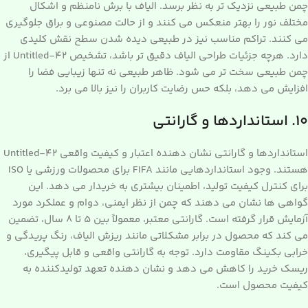
چمن طبیعی نزدیک تر به نظر برسد. الیاف با برش نامنظم و اشکال
مختلف نور را بهتر منعکس می کنند و از حالت مصنوعی و براق جلوگیری
می کنند. تراکم مناسب نیز در طبیعی دیده شدن سطح نقش کلیدی
دارد. هرچه جزئیات طراحی الیاف دقیق تر باشد، تشخیص Untitled-42 از
چمن طبیعی سخت تر می شود. ظاهر طبیعی نه تنها زیبایی فضا را
افزایش می دهد، بلکه حس رضایت کاربران را نیز بالا می برد.
۱۰. استانداردها و گارانتی
استانداردها و گارانتی نشان دهنده اعتبار و کیفیت واقعی Untitled-42
هستند. وجود استانداردهایی مانند FIFA برای محصولات ورزشی یا ISO
برای کنترل کیفیت تولید، اطمینان بیشتری به خریدار می دهد. این
گواهی ها نشان می دهند که چمن از نظر ایمنی، دوام و عملکرد مورد
آزمایش قرار گرفته است. گارانتی معتبر، معمولاً بین ۵ تا ۸ سال، تضمین
می کند که محصول در برابر مشکلاتی مانند ریزش الیاف، رنگ پریدگی و
خرابی بکینگ مقاومت دارد. توجه به گارانتی واقعی و قابل پیگیری،
ریسک خرید را کاهش می دهد و نشان دهنده تعهد تولیدکننده به
کیفیت محصول است.