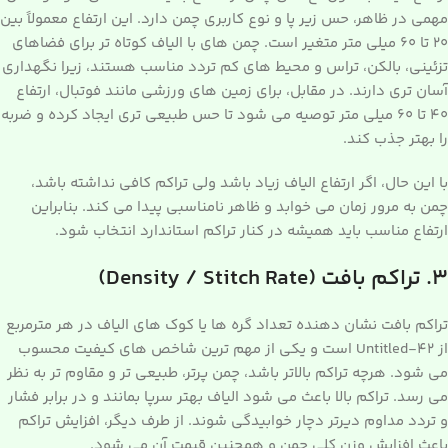
مهمی در ظاهر، حس زیر پا و نوع کاربری چمن دارد. این ارتفاع معمولاً بین
۲۰ تا ۶۰ میلی متر متغیر است. چمن های با الیاف کوتاه تر برای فضاهای
تزئینی، بالکن، تراس و محیط های کم تردد مناسب هستند، زیرا نگهداری
آسان تری دارند. در مقابل، برای زمین های ورزشی مانند فوتبال، ارتفاع
۴۰ تا ۶۰ میلی متر توصیه می شود تا حس طبیعی تری ایجاد کرده و ضربه
را بهتر جذب کند.
با این حال، اگر ارتفاع الیاف زیاد باشد ولی تراکم کافی نداشته باشد،
چمن به مرور زمان می خوابد و ظاهر نامناسبی پیدا می کند. بنابراین
ارتفاع مناسب باید همیشه در کنار تراکم استاندارد انتخاب شود.
۳. تراکم بافت (Density / Stitch Rate)
تراکم بافت نشان دهنده تعداد گره ها یا کوک های الیاف در هر مترمربع
از Untitled-42 است و یکی از مهم ترین شاخص های کیفیت محسوب
می شود. هرچه تراکم بالاتر باشد، چمن پرتر، طبیعی تر و مقاوم تر به نظر
می رسد. تراکم بالا باعث می شود الیاف بهتر سرپا بمانند و در برابر فشار
و تردد مداوم دیرتر دچار خوابیدگی شوند. از طرف دیگر، افزایش تراکم
باعث افزایش وزن کلی چمن و همچنین قیمت آن می شود.