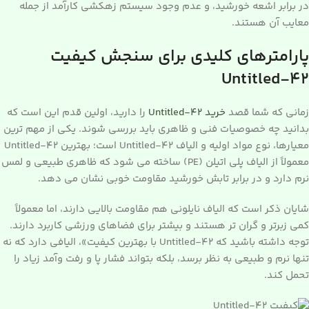
در برابر اشعه خورشید، و عدم وجود سیستم زهکشی کارآمد از جمله
معایب آن هستند.
پارامترهای کلیدی برای سنجش کیفیت
Untitled-42
زمانی که شما قصد
خرید Untitled-42
را دارید، اولین قدم این است که
بدانید چه خصوصیات فنی و ظاهری باید بررسی شوند. یکی از مهم ترین
معیارها، نوع مواد اولیه و الیاف Untitled-42 است؛ بهترین Untitled-42
معمولاً از الیاف پلی اتیلن (PE) ساخته می شود که ظاهری طبیعی و لمس
نرم دارد و در برابر تابش خورشید مقاومت خوبی نشان می دهد.
شایان ذکر است که الیاف نایلونی هم مقاومت بالایی دارند، اما معمولاً
کمی زبرتر و گران تر هستند و بیشتر برای فضاهای ورزشی کاربرد دارند.
توجه داشته باشید که Untitled-42 با بهترین کیفیت»، الیافی دارد که نه
تنها نرم و طبیعی به نظر برسد، بلکه بتواند فشار پا و رفت وآمد زیاد را
تحمل کند.