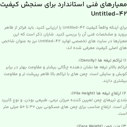
معیارهای فنی استاندارد برای سنجش کیفیت
Untitled-42
برای اینکه واقعاً کیفیت Untitled-42 را ارزیابی کنید، باید فراتر از ظاهر
بروید و مشخصات فنی آن را بررسی کنید. شایان ذکر است که این
معیارها در سایت های تخصصی تولید Untitled-42 نیز به عنوان شاخص
های اصلی کیفیت معرفی شده اند:
۱) تراکم تیغه ها (Density):
تراکم بالاتر تیغه ها نشان دهنده چگالی بیشتر و مقاومت بهتر در برابر
کوبش و سایش است. چمن های با تراکم بالا ظاهر پرپشت تر و مقاومت
بیشتری دارند.
۲) ارتفاع تیغه ها (Pile Height):
بلندی تیرهای چمن تعیین کننده میزان نرمی، طبیعی بودن، و نوع کاربرد
آن است. ارتفاع مناسب برای چمن های مسکونی بین ۳۰ تا ۵۰ میلی متر
است.
۳) وزن چمن (Face Weight):