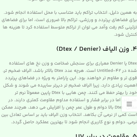
به همین دلیل، انتخاب تراکم باید متناسب با محل استفاده انجام شود.
برای فضاهای پرتردد و ورزشی، تراکم بالا ضروری است، اما برای فضاهای
تزئینی کم رفت وآمد می توان از تراکم متوسط استفاده کرد تا هزینه ها
کنترل شود.
۴. وزن الیاف (Dtex / Denier)
Dtex یا Denier معیاری برای سنجش ضخامت و وزن نخ های استفاده
شده در Untitled-42 است. هرچه عدد Dtex بالاتر باشد، الیاف ضخیم تر،
قوی تر و مقاوم تر خواهند بود. این پارامتر به ویژه در فضاهای پرتردد
اهمیت زیادی دارد، زیرا الیاف ضخیم تر دیرتر ساییده می شوند و شکل
خود را بهتر حفظ می کنند. چمن هایی با Dtex پایین معمولاً نرم تر
هستند، اما در برابر فشار و استفاده مداوم مقاومت کمتری دارند. در
مقابل، Dtex بالا دوام و طول عمر چمن را افزایش می دهد، هرچند ممکن
است کمی از نرمی آن بکاهد. انتخاب وزن الیاف باید بر اساس تعادل بین
نرمی، دوام و نوع کاربری انجام شود تا بهترین عملکرد حاصل گردد.
۵. مقاومت در برابر UV