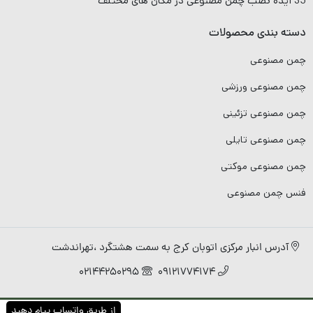
35 ایده نصب چمن مصنوعی در مکان های مختلف
دسته بندی محصولات
چمن مصنوعی
چمن مصنوعی ورزشی
چمن مصنوعی تزئینی
چمن مصنوعی تایلی
چمن مصنوعی موکتی
فنس چمن مصنوعی
آدرس انبار مرکزی اتوبان کرج به سمت هشتگرد ،تهراندشت
02144250295
09121774174
از طریق واتساپ پیام دهید