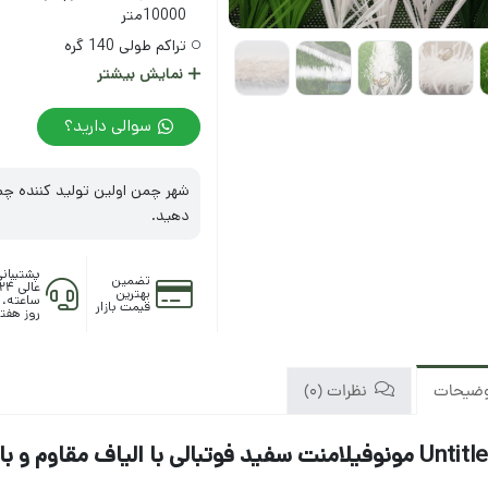
10000متر
تراکم طولی 140 گره
نمایش بیشتر
عرض چمن:
4 متر
قابل شستشو
سوالی دارید؟
بسته بندی:
رول
شهر چمن اولین تولید کننده چ
دهید.
پشتیبان
تضمین
عالی ۲۴
بهترین
قیمت بازار
روز هفت
ضیحات
نظرات (0)
فید فوتبالی با الیاف مقاوم و بادوام