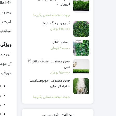
فیبریلیت
چمن با ا
جهت استعلام تماس بگیرید!
ضربه دار
گرین وال برگ نارنج
650,000
تومان
پردازیم.
ریسه پرتقالی
ویژگی های منحصر
400,000
تومان
چمن مصنوعی صدف ملانژ 15
آن موجب 
میل
950,000
تومان
خورشید 
چمن مصنوعی مونوفیلامنت
سفید فوتبالی
ا
ر
جهت استعلام تماس بگیرید!
م
ارتفاع
مقالات شهر چمن