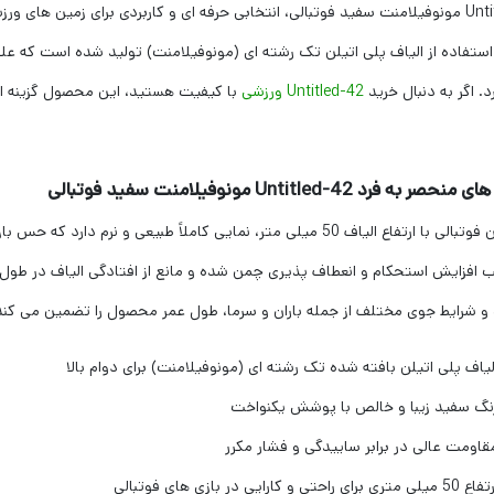
Untitled-42 مونوفیلامنت سفید فوتبالی، انتخابی حرفه ای و کاربردی برای زمین ه
ستفاده از الیاف پلی اتیلن تک رشته ای (مونوفیلامنت) تولید شده است که علاوه 
د. اگر به دنبال خرید
Untitled-42 ورزشی
با کیفیت هستید، این محصول گزینه ا
 به فرد Untitled-42 مونوفیلامنت سفید فوتبالی
این چمن فوتبالی با ارتفاع الیاف 50 میلی متر، نمایی کاملاً طبیعی
افزایش استحکام و انعطاف پذیری چمن شده و مانع از افتادگی الیاف در طول زما
و شرایط جوی مختلف از جمله باران و سرما، طول عمر محصول را تضمین می کند
لیاف پلی اتیلن بافته شده تک رشته ای (مونوفیلامنت) برای دوام بالا
نگ سفید زیبا و خالص با پوشش یکنواخت
قاومت عالی در برابر ساییدگی و فشار مکرر
 50 میلی متری برای راحتی و کارایی در بازی های فوتبالی