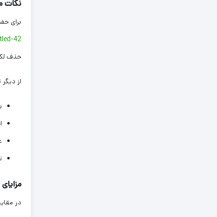
نکات م
برای حفظ زیبایی و کیفیت Untitled-42 م
tled-42
حذف لکه
از دیگر 
ب
ا
ع
ت
مزایای
در مقای