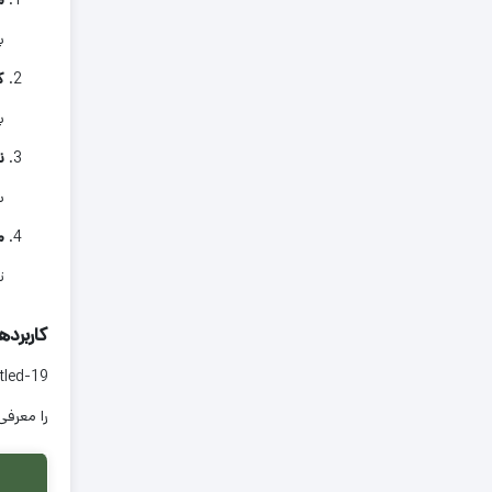
م
ب
ک
ب
ن
س
م
ت
کاربردهای d-19
را معرفی