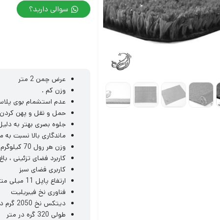
سوالی دارید؟
عرض چمن 2 متر
وزن کم .
عدم استشمام بوی پلاس
حمل و نقل و پهن کردن 
جلوه بصری بهتر به دلیل 
ماندگاری بالا نسبت به م
وزن هر رول 70 کیلوگرم ثبات رنگ در برابر اشعه UV .
کاربرد فضای تزئینی ، باغ
کاربری فضای سبز
ارتفاع پاپل 11 میلی متر
فناوری نخ فیبریلیت
دیتکس نخ 2050 گرم در 10هزار متر تراکم
طولی 320 گره در متر