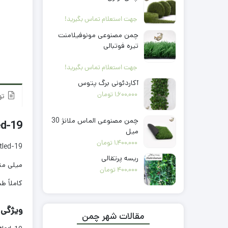
جهت استعلام تماس بگیرید!
چمن مصنوعی مونوفیلامنت
تیره فوتبالی
جهت استعلام تماس بگیرید!
آکاردئونی برگ پتوس
1,600,000
تومان
تو
چمن مصنوعی الماس ملانژ 30
Untitled-19؛ انتخاب هوشم
میل
1,400,000
تومان
ریسه پرتقالی
میلی متر
400,000
تومان
کاملاً 
ویژگی های 
مقالات شهر چمن