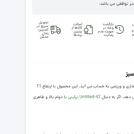
تحویل
ی
بازگشت
اصالت
سریع در
وجه در
کالاها از
کمترین
ساعته، ۷
صورت عدم
برترین
زمان
ه
رضایت
برندها
ممکن
Untitled-19 یکی از محبوب ترین گزینه ها برای استفاده در فضاهای مختلف مسکونی، تجاری و ورزشی به حساب می آید. این محصول با ارتفاع 11
 دهد. اگر به دنبال
Untitled-42 تزئینی
با دوام بالا و ظاهری