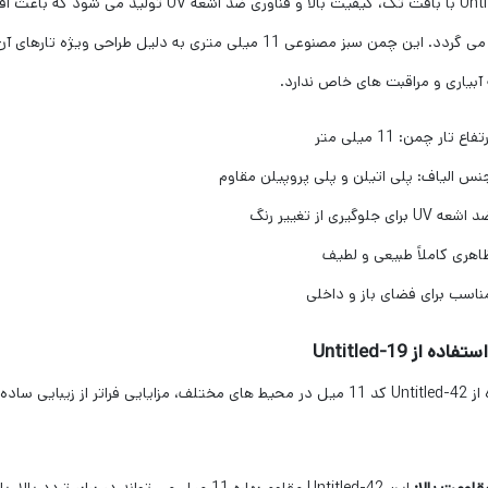
Untitled-19 با بافت تک، کیفیت بالا و فناور
مختلف می گردد. این چمن سبز مصنوعی 11 میلی متری به دلیل
 آبیاری و مراقبت های خاص ندارد.
تفاع تار چمن: 11 میلی متر
نس الیاف: پلی اتیلن و پلی پروپیلن مقاوم
اشعه UV برای جلوگیری از تغییر رنگ
اهری کاملاً طبیعی و لطیف
ناسب برای فضای باز و داخلی
اده از Untitled-19
استفاده از Untitled-42 کد 11 میل در محیط های مختلف، مزایایی فراتر از 